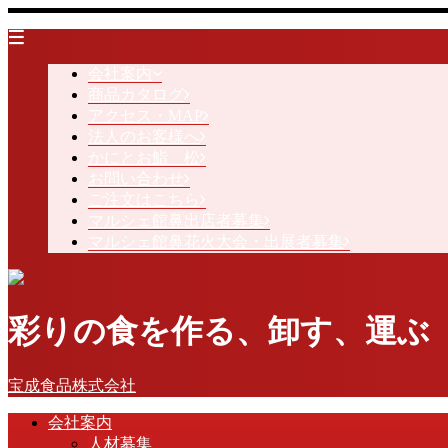
会社案内
商品カタログ
アクセス・MAP
法人のお客様へ
かにとお鮨 松
お問い合わせ
ご注文はこちら
マルシェ館鼻出店者募集
マルシェ館鼻花火大会・出展者募集
彩りの食を作る、卸す、運ぶ
宝成食品株式会社
会社案内
人材募集