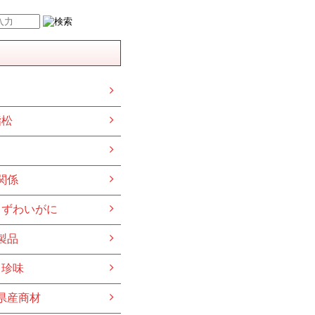
鮨松
関係
ずわいがに
製品
珍味
県産商材