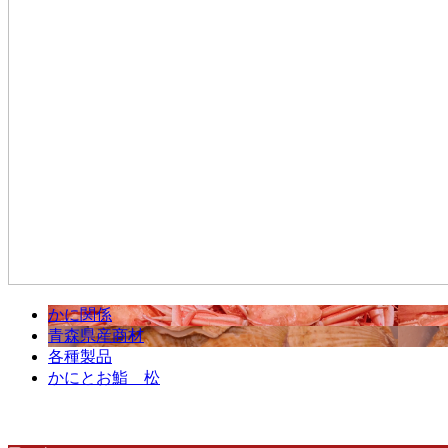
かに関係
青森県産商材
各種製品
かにとお鮨 松