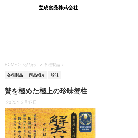
宝成食品株式会社
HOME
>
商品紹介
>
各種製品
>
各種製品
商品紹介
珍味
贅を極めた極上の珍味蟹柱
2020年3月17日