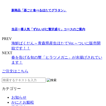
新商品「器ごと食べるほたてグラタン」
当店一番人気「ずわいがに贅沢盛り」コースのご案内
PREV
海鮮ばくだん～青森県産生ほたてVer.～ついに販売開
始です！！
NEXT
春を告げる旬の蟹「ヒラツメガニ」が水揚げされてい
ます！
ご注文はこちら
カテゴリー
お知らせ
かにとお鮨松