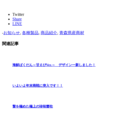
Twitter
Share
LINE
-
お知らせ
,
各種製品
,
商品紹介
,
青森県産商材
関連記事
海鮮ばくだん～甘えびVer.～ デザイン一新しました！
いよいよ年末商戦に突入です！！
贅を極めた極上の珍味蟹柱