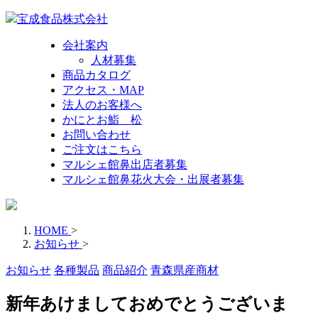
宝成食品株式会社
会社案内
人材募集
商品カタログ
アクセス・MAP
法人のお客様へ
かにとお鮨 松
お問い合わせ
ご注文はこちら
マルシェ館鼻出店者募集
マルシェ館鼻花火大会・出展者募集
HOME
>
お知らせ
>
お知らせ
各種製品
商品紹介
青森県産商材
新年あけましておめでとうございま