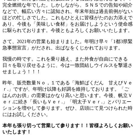
完全燃焼な年でした。しかしながら、ＳＮＳでの告知や紹介
などで、幅広い方々に認知され、年末年始は過去前例がない
ほどの忙しさでした。これもひとえに皆様がたのお力添えで
あり、今後も「美味しい食材」をお届けしようという使命感
に駆られております。今後ともよろしくお願いいたします。
さて、2021年の営業も始まりました。年明け早々「1都3県緊
急事態宣言」がだされ、出ばなをくじかれております。
我慢の時です。これを乗り越え、また外食が自由にできる
日々を取り戻せるように、今は一致団結しウイルスを撃退さ
せましょう！！！
昨年、販売数量Ｎｏ，１である「海鮮ばくだん 甘えびＶｅ
ｒ.」ですが、年明け以降も好調を維持しております。「ご
はんのお供」の需要はかなり高いと思います。今後、帆立Ｖ
ｅｒ.に続き「長いもＶｅｒ.」「明太子Ｖｅｒ.」とバリエー
ションを増やして参ります。ぜひ、店頭にて見つけられた時
にはお試しください。
本年も張り切って営業して参ります！！皆様よろしくお願い
いたします！